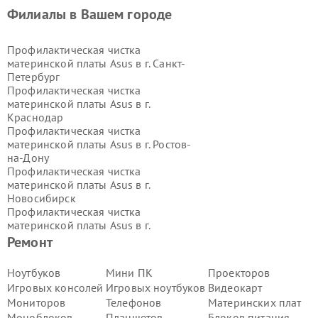
Филиалы в Вашем городе
Профилактическая чистка
материнской платы Asus в г.
Санкт-
Петербург
Профилактическая чистка
материнской платы Asus в г.
Краснодар
Профилактическая чистка
материнской платы Asus в г.
Ростов-
на-Дону
Профилактическая чистка
материнской платы Asus в г.
Новосибирск
Профилактическая чистка
материнской платы Asus в г.
Екатеринбург
Ремонт
Профилактическая чистка
материнской платы Asus в г.
Казань
Ноутбуков
Мини ПК
Проекторов
Профилактическая чистка
Игровых консолей
Игровых ноутбуков
Видеокарт
материнской платы Asus в г.
Мониторов
Телефонов
Материнских плат
Воронеж
Моноблоков
Планшетов
Блоков питания