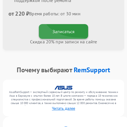
поддержкой после ремонта
от 220 ₽
Время работы: от 30 мин
Записаться
Скидка 20% при записи на сайте
Почему выбирают
RemSupport
AsusRemSupport — экспертный сервисный центр по ремонту и обслуживанию техники
Asus в Барнауле с опытом более 10 лет. В штате компании — порядка 18 технических
специалистов с профессиональной подготовкой. За время работы помощь оказана
свыше 10 000 клиентов, а также выполнено свыше 12 000 ремонтов. Ежемесячно в
сервисный центр поступает от 300 устройств, включая , , . Мы выполняем ремонт
Читать далее
различного уровня сложности и предлагаем стабильный уровень сервиса благодаря
опыту команды.