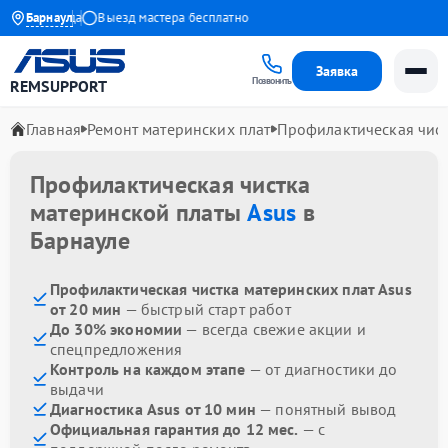
я до 1 года
Барнаул
Выезд мастера бесплатно
Заявка
Позвонить
REMSUPPORT
Главная
Ремонт материнских плат
Профилактическая чис
Профилактическая чистка
материнской платы
Asus
в
Барнауле
Профилактическая чистка материнских плат Asus
от 20 мин
— быстрый старт работ
До 30% экономии
— всегда свежие акции и
спецпредложения
Контроль на каждом этапе
— от диагностики до
выдачи
Диагностика Asus от 10 мин
— понятный вывод
Официальная гарантия до 12 мес.
— с