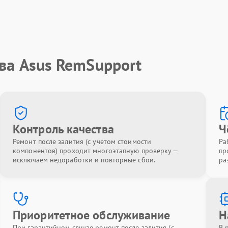
ва Asus RemSupport
Контроль качества
Ч
Ремонт после залития (с учетом стоимости
Ра
компонентов) проходит многоэтапную проверку —
пр
исключаем недоработки и повторные сбои.
ра
Приоритетное обслуживание
Н
При гарантийном случае ремонт после залития (с
В 