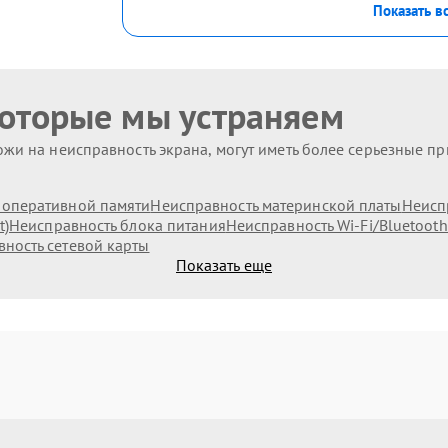
Показать в
которые мы устраняем
жи на неисправность экрана, могут иметь более серьезные п
оперативной памяти
Неисправность материнской платы
Неисп
t)
Неисправность блока питания
Неисправность Wi-Fi/Bluetoot
ность сетевой карты
Показать еще