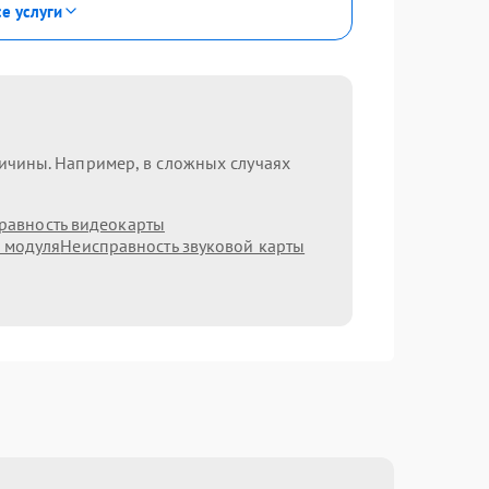
се услуги
ричины. Например, в сложных случаях
равность видеокарты
h модуля
Неисправность звуковой карты