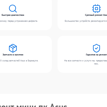
Быстрая диагностика
Срочный ремонт Asu
ичину перед устранением дефекта.
Большинство устройств ремонтируются 
Запчасти в наличии
Гарантия на ремонт
й склад запчастей Asus в Барнауле.
На все запчасти и услуги мы предостав
мес.
монт мини пк Asus