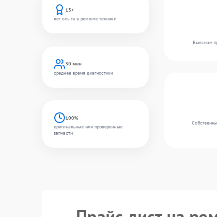
13+
лет опыта в ремонте техники
Выясним пр
30 мин
среднее время диагностики
100%
Собственны
оригинальные или проверенные
запчасти
Прайс лист на ре