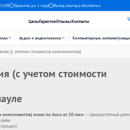
21:00
Гарантия до 1 года
Выезд мастера бесплатно
Цены
Гарантия
Отзывы
Контакты
ника
Аудио и видеотехника
Компьютерные комплектующи
ития (с учетом стоимости компонентов)
ия (с учетом стоимости
науле
и компонентов) мини пк Asus от 20 мин
— приоритетный рем
нлайн
 процесс