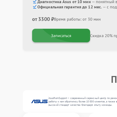
Диагностика Asus от 10 мин
— понятный 
Официальная гарантия до 12 мес.
— с под
от 3300 ₽
Время работы: от 30 мин
Записаться
Скидка 20% пр
П
AsusRemSupport — современный сервисный центр по ремонт
работы к нам обратились более 10 000 клиентов, а также 
высокий стандарт качества благодаря опыту команды.