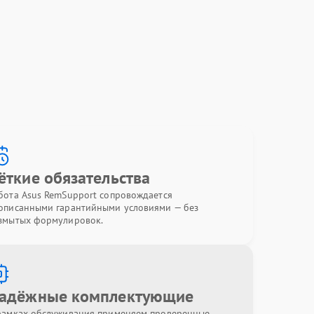
ёткие обязательства
бота Asus RemSupport сопровождается
описанными гарантийными условиями — без
змытых формулировок.
адёжные комплектующие
рамках обслуживания применяем проверенные