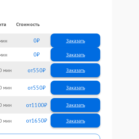
нта
Стоимость
0
Заказать
0
Заказать
550
0
550
0
1100
0
1650
0