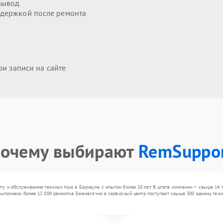
вывод
держкой после ремонта
и записи на сайте
очему выбирают
RemSuppo
у и обслуживанию техники Asus в Барнауле с опытом более 10 лет. В штате компании — свыше 14 
выполнено более 12 000 ремонтов. Ежемесячно в сервисный центр поступает свыше 300 единиц техни