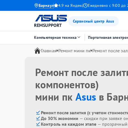
Барнаул
4.9 на Яндекс
Ежедневно с 9:00 до 
Сервисный центр Asus
REMSUPPORT
Компьютерная техника
Портативная электро
Главная
Ремонт мини пк
Ремонт после зал
Ремонт после залит
компонентов)
мини пк
Asus
в Бар
Ремонт после залития (с учетом стоимост
До 30% экономии
— скидки при заявке о
Контроль на каждом этапе
— прозрачный