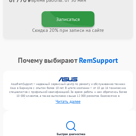
от 770 ₽
Время работы: от 30 мин
Записаться
Скидка 20% при записи на сайте
Почему выбирают
RemSupport
AsusRemSupport — надежный сервисный центр по ремонту и обслуживанию техники
Asus в Барнауле с опытом более 10 лет. В штате компании — от 10 до 16 технических
специалистов с профильной квалификацией. За время работы к нам обратились более
10 000 клиентов, а также выполнено свыше 12 000 ремонтов. Ежемесячно в
сервисный центр поступает более 300 устройств, включая , , . Мы выполняем ремонт
Читать далее
различного уровня сложности и предлагаем стабильный уровень сервиса благодаря
опыту команды.
Быстрая диагностика