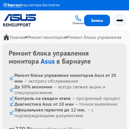
года
Барнаул
Выезд мастера бесплатно
Заявка
Позвонить
REMSUPPORT
Главная
Ремонт мониторов
Ремонт блока управления
Ремонт блока управления
монитора
Asus
в Барнауле
Ремонт блока управления мониторов Asus от 20
мин
— экспресс-обслуживание
До 30% экономии
— всегда свежие акции и
спецпредложения
Контроль на каждом этапе
— прозрачный процесс
Диагностика Asus от 10 мин
— точное выявление
Официальная гарантия до 12 мес.
— с
подтверждающими документами