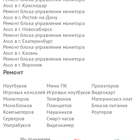
Asus в г.
Краснодар
Ремонт блока управления монитора
Asus в г.
Ростов-на-Дону
Ремонт блока управления монитора
Asus в г.
Новосибирск
Ремонт блока управления монитора
Asus в г.
Екатеринбург
Ремонт блока управления монитора
Asus в г.
Казань
Ремонт блока управления монитора
Asus в г.
Воронеж
Ремонт блока управления монитора
Ремонт
Asus в г.
Волгоград
Ремонт блока управления монитора
Ноутбуков
Мини ПК
Проекторов
Asus в г.
Самара
Игровых консолей
Игровых ноутбуков
Видеокарт
Ремонт блока управления монитора
Мониторов
Телефонов
Материнских плат
Asus в г.
Пермь
Моноблоков
Планшетов
Блоков питания
Ремонт блока управления монитора
Компьютеров
Наушников
Роутеров
Asus в г.
Красноярск
Ремонт блока управления монитора
Серверов
Смарт-часов
Asus в г.
Ижевск
Ультрабуков
Видеокамер
Ремонт блока управления монитора
Asus в г.
Челябинск
Мы принимаем