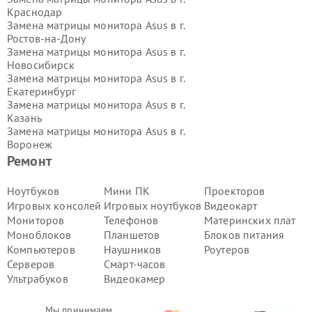
Краснодар
Замена матрицы монитора Asus в г.
Ростов-на-Дону
Замена матрицы монитора Asus в г.
Новосибирск
Замена матрицы монитора Asus в г.
Екатеринбург
Замена матрицы монитора Asus в г.
Казань
Замена матрицы монитора Asus в г.
Воронеж
Замена матрицы монитора Asus в г.
Ремонт
Волгоград
Замена матрицы монитора Asus в г.
Ноутбуков
Мини ПК
Проекторов
Самара
Игровых консолей
Игровых ноутбуков
Видеокарт
Замена матрицы монитора Asus в г.
Мониторов
Телефонов
Материнских плат
Пермь
Моноблоков
Планшетов
Блоков питания
Замена матрицы монитора Asus в г.
Компьютеров
Наушников
Роутеров
Красноярск
Замена матрицы монитора Asus в г.
Серверов
Смарт-часов
Ижевск
Ультрабуков
Видеокамер
Замена матрицы монитора Asus в г.
Челябинск
Мы принимаем