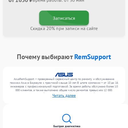
от 1650 ₽
Время работы: от 30 мин
Записаться
Скидка 20% при записи на сайте
Почему выбирают
RemSupport
AsusRemSupport — проверенный сервисный центр по ремонту и обслуживанию
техники Asus в Барнауле с практикой свыше 10 лет. В штате компании — от 10 до 16
инженеров с профессиональной подготовкой. За время работы обслужено более 10
000 клиентов, а также выполнено общее число ремонтов превысило 12 000.
Ежемесячно в сервисный центр поступает более 300 обращений, включая , , . Мы
Читать далее
беремся за задачи любой сложности и поддерживаем высокий стандарт качества
благодаря отлаженным процессам ремонта.
Быстрая диагностика