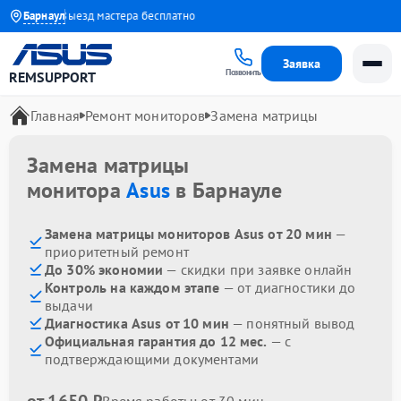
1 года
Барнаул
Выезд мастера бесплатно
Заявка
Позвонить
REMSUPPORT
Главная
Ремонт мониторов
Замена матрицы
Замена матрицы
монитора
Asus
в Барнауле
Замена матрицы мониторов Asus от 20 мин
—
приоритетный ремонт
До 30% экономии
— скидки при заявке онлайн
Контроль на каждом этапе
— от диагностики до
выдачи
Диагностика Asus от 10 мин
— понятный вывод
Официальная гарантия до 12 мес.
— с
подтверждающими документами