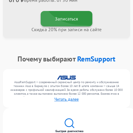
от 0 ₽
Время работы: от 30 мин
Записаться
Скидка 20% при записи на сайте
Почему выбирают
RemSupport
AsusRemSupport — современный сервисный центр по ремонту и обслуживанию
техники Asus в Барнауле с опытом более 10 лет. В штате компании — свыше 14
инженеров с профильной квалификацией. За время работы обслужено более 10 000
клиентов, а также выполнено выполнено более 12 000 ремонтов. Ежемесячно в
сервисный центр поступает более 300 устройств, включая , , . Мы выполняем ремонт
Читать далее
различного уровня сложности и обеспечиваем надежный результат благодаря
использованию современного оборудования.
Быстрая диагностика