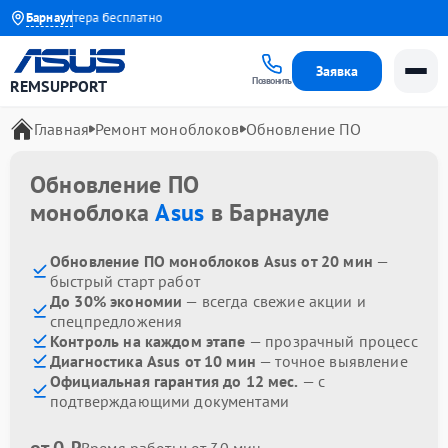
ыезд мастера бесплатно
Барнаул
Заявка
Позвонить
REMSUPPORT
Главная
Ремонт моноблоков
Обновление ПО
Обновление ПО
моноблока
Asus
в Барнауле
Обновление ПО моноблоков Asus от 20 мин
—
быстрый старт работ
До 30% экономии
— всегда свежие акции и
спецпредложения
Контроль на каждом этапе
— прозрачный процесс
Диагностика Asus от 10 мин
— точное выявление
Официальная гарантия до 12 мес.
— с
подтверждающими документами