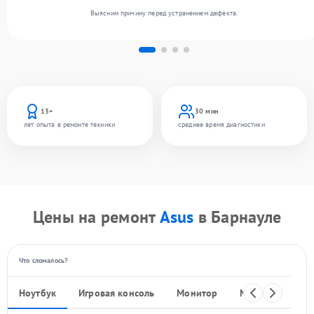
Выясним причину перед устранением дефекта.
13+
30 мин
лет опыта в ремонте техники
среднее время диагностики
Цены на ремонт
Asus
в Барнауле
Что сломалось?
Ноутбук
Игровая консоль
Монитор
Моноблок