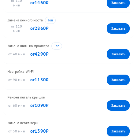
110
1460
Замена южного моста
110
2860
Замена шим-контроллера
4290
40
Настройка Wi-Fi
1130
90
Ремонт петель крышки
1090
60
Замена вебкамеры
1390
50