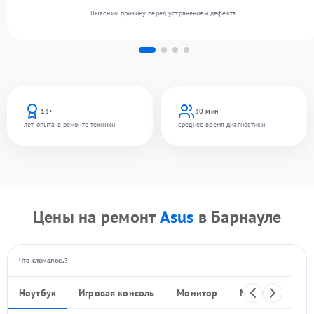
Выясним причину перед устранением дефекта.
13+
30 мин
лет опыта в ремонте техники
среднее время диагностики
Цены на ремонт
Asus
в Барнауле
Что сломалось?
Ноутбук
Игровая консоль
Монитор
Моноблок