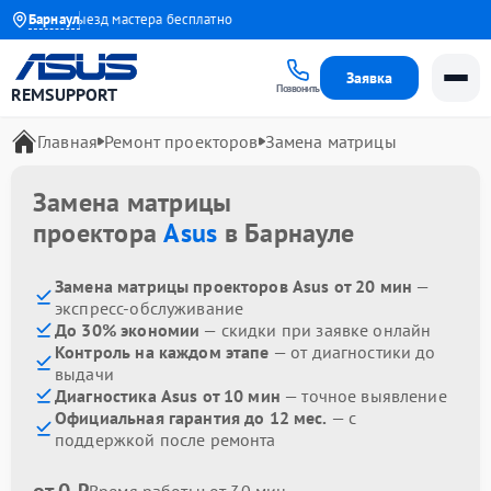
 года
Барнаул
Выезд мастера бесплатно
Заявка
Позвонить
REMSUPPORT
Главная
Ремонт проекторов
Замена матрицы
Замена матрицы
проектора
Asus
в Барнауле
Замена матрицы проекторов Asus от 20 мин
—
экспресс-обслуживание
До 30% экономии
— скидки при заявке онлайн
Контроль на каждом этапе
— от диагностики до
выдачи
Диагностика Asus от 10 мин
— точное выявление
Официальная гарантия до 12 мес.
— с
поддержкой после ремонта