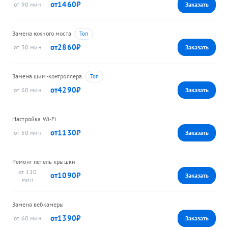
1460
90
Замена южного моста
2860
30
Замена шим-контроллера
4290
60
Настройка Wi-Fi
1130
50
Ремонт петель крышки
110
1090
Замена вебкамеры
1390
60