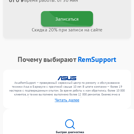
от 0 ₽
Время работы: от 30 мин
Записаться
Скидка 20% при записи на сайте
Почему выбирают
RemSupport
AsusRemSupport — проверенный сервисный центр по ремонту и обслуживанию
техники Asus в Барнауле с практикой свыше 10 лет. В штате компании — более 19
мастеров с подтвержденным опытом. За время работы к нам обратились более 10 000
клиентов, а также выполнено выполнено более 12 000 ремонтов. Ежемесячно в
сервисный центр поступает более 300 обращений, включая , , . Мы работаем с
Читать далее
широким спектром неисправностей и гарантируем высокое качество обслуживания
благодаря опыту команды.
Быстрая диагностика