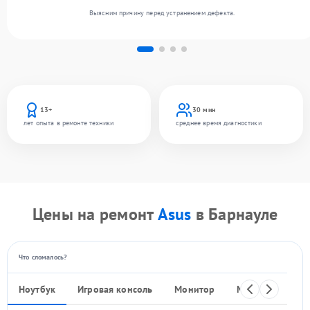
Выясним причину перед устранением дефекта.
13+
30 мин
лет опыта в ремонте техники
среднее время диагностики
Цены на ремонт
Asus
в Барнауле
Что сломалось?
Ноутбук
Игровая консоль
Монитор
Моноблок