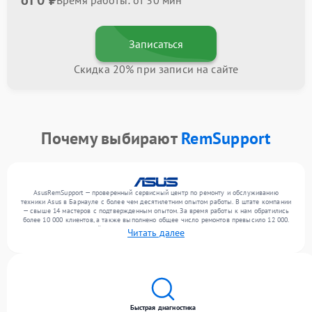
от 0 ₽
Время работы: от 30 мин
Записаться
Скидка 20% при записи на сайте
Почему выбирают
RemSupport
AsusRemSupport — проверенный сервисный центр по ремонту и обслуживанию
техники Asus в Барнауле с более чем десятилетним опытом работы. В штате компании
— свыше 14 мастеров с подтвержденным опытом. За время работы к нам обратились
более 10 000 клиентов, а также выполнено общее число ремонтов превысило 12 000.
Ежемесячно в сервисный центр поступает свыше 300 единиц техники, включая , , . Мы
Читать далее
работаем с широким спектром неисправностей и предлагаем стабильный уровень
сервиса благодаря квалификации мастеров.
Быстрая диагностика