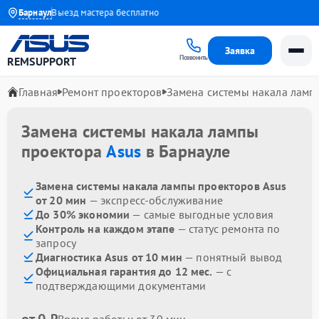
 1 года
Барнаул
Выезд мастера бесплатно
Заявка
Позвонить
REMSUPPORT
Главная
Ремонт проекторов
Замена системы накала ламп
Замена системы накала лампы
проектора
Asus
в Барнауле
Замена системы накала лампы проекторов Asus
от 20 мин
— экспресс-обслуживание
До 30% экономии
— самые выгодные условия
Контроль на каждом этапе
— статус ремонта по
запросу
Диагностика Asus от 10 мин
— понятный вывод
Официальная гарантия до 12 мес.
— с
подтверждающими документами