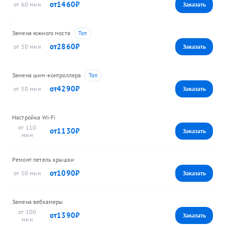
1460
60
Замена южного моста
2860
50
Замена шим-контроллера
4290
50
Настройка Wi-Fi
110
1130
Ремонт петель крышки
1090
50
Замена вебкамеры
100
1390