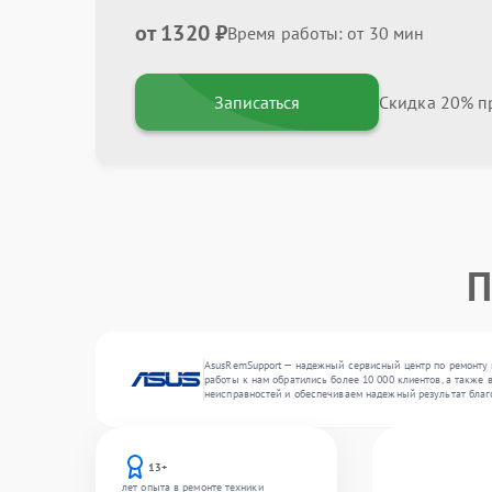
от 1320 ₽
Время работы: от 30 мин
Записаться
Скидка 20% пр
П
AsusRemSupport — надежный сервисный центр по ремонту и
работы к нам обратились более 10 000 клиентов, а также 
неисправностей и обеспечиваем надежный результат благ
13+
лет опыта в ремонте техники