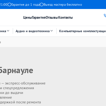
21:00
Гарантия до 1 года
Выезд мастера бесплатно
Цены
Гарантия
Отзывы
Контакты
ника
Аудио и видеотехника
Компьютерные комплектующи
о
Барнауле
н
— экспресс-обслуживание
 и спецпредложения
ики до выдачи
явление
держкой после ремонта