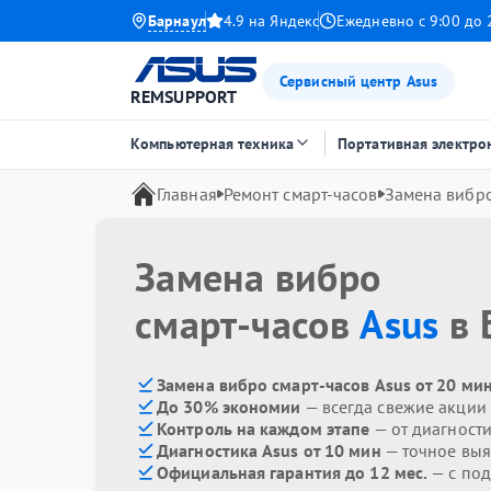
Барнаул
4.9 на Яндекс
Ежедневно с 9:00 до 
Сервисный центр Asus
REMSUPPORT
Компьютерная техника
Портативная электро
Главная
Ремонт смарт-часов
Замена вибр
Замена вибро
смарт-часов
Asus
в 
Замена вибро смарт-часов Asus от 20 ми
До 30% экономии
— всегда свежие акции
Контроль на каждом этапе
— от диагност
Диагностика Asus от 10 мин
— точное вы
Официальная гарантия до 12 мес.
— с под