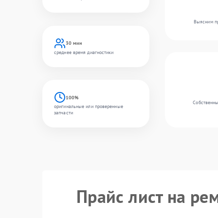
Выясним пр
30 мин
среднее время диагностики
100%
Собственны
оригинальные или проверенные
запчасти
Прайс лист на ре