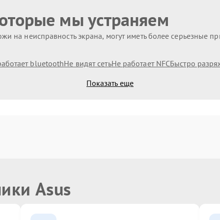
которые мы устраняем
жи на неисправность экрана, могут иметь более серьезные п
работает bluetooth
Не видят сеть
Не работает NFC
Быстро разря
Показать еще
ники Asus