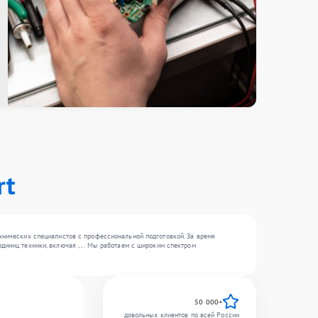
rt
ехнических специалистов с профессиональной подготовкой. За время
иниц техники, включая , , . Мы работаем с широким спектром
50 000+
довольных клиентов по всей России