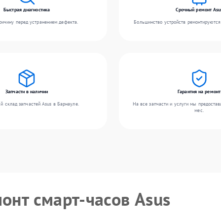
Быстрая диагностика
Срочный ремонт Asu
ичину перед устранением дефекта.
Большинство устройств ремонтируются 
Запчасти в наличии
Гарантия на ремонт
й склад запчастей Asus в Барнауле.
На все запчасти и услуги мы предостав
мес.
монт смарт-часов Asus