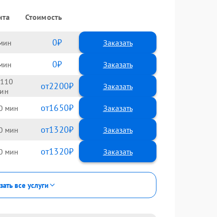
нта
Стоимость
0
Заказать
0
Заказать
110
2200
1650
0
1320
0
1320
0
зать все услуги