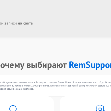
и записи на сайте
очему выбирают
RemSuppo
 обслуживанию техники Asus в Барнауле с опытом более 10 лет. В штате компании — от 10 до 16 т
выполнено выполнено более 12 000 ремонтов. Ежемесячно в сервисный центр поступает свыше 300 ед
одаря квалификации мастеров.