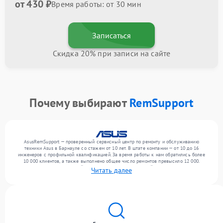
от 430 ₽
Время работы: от 30 мин
Записаться
Скидка 20% при записи на сайте
Почему выбирают
RemSupport
AsusRemSupport — проверенный сервисный центр по ремонту и обслуживанию
техники Asus в Барнауле со стажем от 10 лет. В штате компании — от 10 до 16
инженеров с профильной квалификацией. За время работы к нам обратились более
10 000 клиентов, а также выполнено общее число ремонтов превысило 12 000.
Ежемесячно в сервисный центр поступает от 300 устройств, включая , , . Мы
Читать далее
устраняем поломки любой сложности и гарантируем высокое качество обслуживания
благодаря квалификации мастеров.