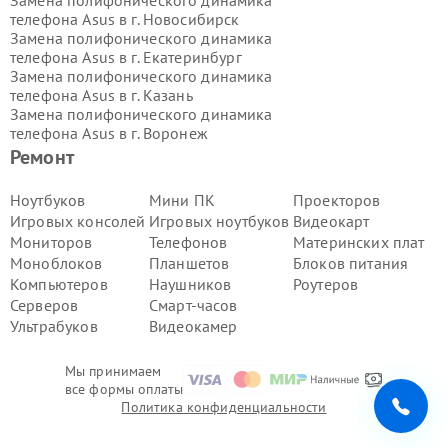
Замена полифонического динамика
телефона Asus в г.
Новосибирск
Замена полифонического динамика
телефона Asus в г.
Екатеринбург
Замена полифонического динамика
телефона Asus в г.
Казань
Замена полифонического динамика
телефона Asus в г.
Воронеж
Замена полифонического динамика
Ремонт
телефона Asus в г.
Волгоград
Замена полифонического динамика
Ноутбуков
Мини ПК
Проекторов
телефона Asus в г.
Самара
Игровых консолей
Игровых ноутбуков
Видеокарт
Замена полифонического динамика
Мониторов
Телефонов
Материнских плат
телефона Asus в г.
Пермь
Моноблоков
Планшетов
Блоков питания
Замена полифонического динамика
Компьютеров
Наушников
Роутеров
телефона Asus в г.
Красноярск
Замена полифонического динамика
Серверов
Смарт-часов
телефона Asus в г.
Ижевск
Ультрабуков
Видеокамер
Замена полифонического динамика
телефона Asus в г.
Челябинск
Мы принимаем
Замена полифонического динамика
все формы оплаты
телефона Asus в г.
Тюмень
Политика конфиденциальности
Замена полифонического динамика
телефона Asus в г.
Уфа