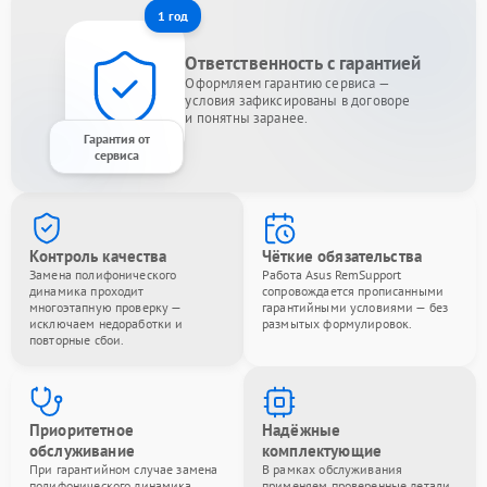
1 год
Ответственность с гарантией
Оформляем гарантию сервиса —
условия зафиксированы в договоре
и понятны заранее.
Гарантия от
сервиса
Контроль качества
Чёткие обязательства
Замена полифонического
Работа Asus RemSupport
динамика проходит
сопровождается прописанными
многоэтапную проверку —
гарантийными условиями — без
исключаем недоработки и
размытых формулировок.
повторные сбои.
Приоритетное
Надёжные
обслуживание
комплектующие
При гарантийном случае замена
В рамках обслуживания
полифонического динамика
применяем проверенные детали